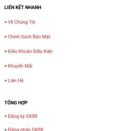
LIÊN KẾT NHANH
>
Về Chúng Tôi
>
Chính Sách Bảo Mật
>
Điều Khoản Điều Kiện
>
Khuyến Mãi
>
Liên Hệ
TỔNG HỢP
>
Đăng ký GK88
>
Đăng nhập GK88