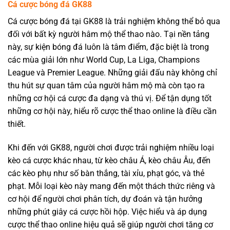
Cá cược bóng đá GK88
Cá cược bóng đá tại GK88 là trải nghiệm không thể bỏ qua
đối với bất kỳ người hâm mộ thể thao nào. Tại nền tảng
này, sự kiện bóng đá luôn là tâm điểm, đặc biệt là trong
các mùa giải lớn như World Cup, La Liga, Champions
League và Premier League. Những giải đấu này không chỉ
thu hút sự quan tâm của người hâm mộ mà còn tạo ra
những cơ hội cá cược đa dạng và thú vị. Để tận dụng tốt
những cơ hội này, hiểu rõ cược thể thao online là điều cần
thiết.
Khi đến với GK88, người chơi được trải nghiệm nhiều loại
kèo cá cược khác nhau, từ kèo châu Á, kèo châu Âu, đến
các kèo phụ như số bàn thắng, tài xỉu, phạt góc, và thẻ
phạt. Mỗi loại kèo này mang đến một thách thức riêng và
cơ hội để người chơi phân tích, dự đoán và tận hưởng
những phút giây cá cược hồi hộp. Việc hiểu và áp dụng
cược thể thao online hiệu quả sẽ giúp người chơi tăng cơ