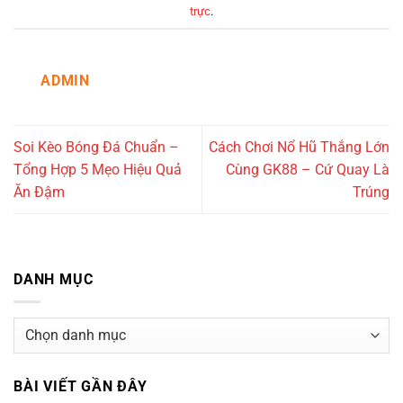
trực
.
ADMIN
Soi Kèo Bóng Đá Chuẩn –
Cách Chơi Nổ Hũ Thắng Lớn
Tổng Hợp 5 Mẹo Hiệu Quả
Cùng GK88 – Cứ Quay Là
Ăn Đậm
Trúng
DANH MỤC
Danh
mục
BÀI VIẾT GẦN ĐÂY