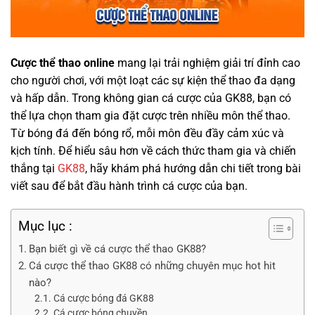
Cược thể thao online
mang lại trải nghiệm giải trí đỉnh cao
cho người chơi, với một loạt các sự kiện thể thao đa dạng
và hấp dẫn. Trong không gian cá cược của GK88, bạn có
thể lựa chọn tham gia đặt cược trên nhiều môn thể thao.
Từ bóng đá đến bóng rổ, mỗi môn đều đầy cảm xúc và
kịch tính. Để hiểu sâu hơn về cách thức tham gia và chiến
thắng tại
GK88
, hãy khám phá hướng dẫn chi tiết trong bài
viết sau để bắt đầu hành trình cá cược của bạn.
Mục lục :
Bạn biết gì về cá cược thể thao GK88?
Cá cược thể thao GK88 có những chuyên mục hot hit
nào?
Cá cược bóng đá GK88
Cá cược bóng chuyền