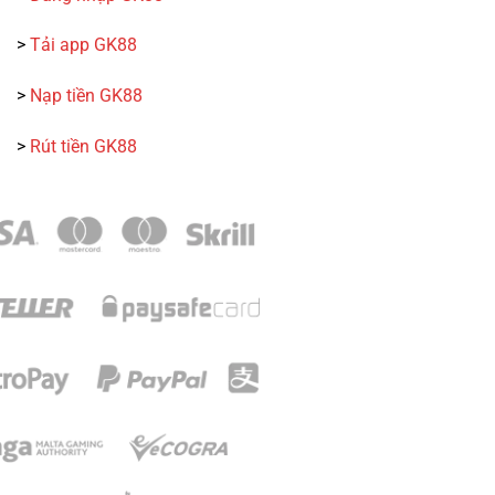
>
Tải app GK88
>
Nạp tiền GK88
>
Rút tiền GK88