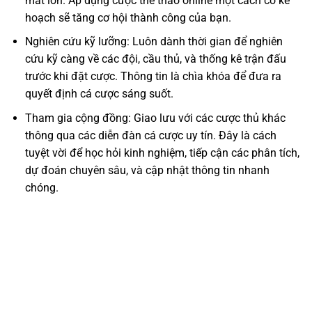
mát lớn. Áp dụng cược thể thao online một cách có kế
hoạch sẽ tăng cơ hội thành công của bạn.
Nghiên cứu kỹ lưỡng: Luôn dành thời gian để nghiên
cứu kỹ càng về các đội, cầu thủ, và thống kê trận đấu
trước khi đặt cược. Thông tin là chìa khóa để đưa ra
quyết định cá cược sáng suốt.
Tham gia cộng đồng: Giao lưu với các cược thủ khác
thông qua các diễn đàn cá cược uy tín. Đây là cách
tuyệt vời để học hỏi kinh nghiệm, tiếp cận các phân tích,
dự đoán chuyên sâu, và cập nhật thông tin nhanh
chóng.