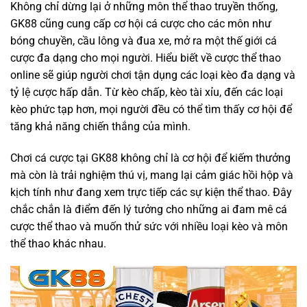
Không chỉ dừng lại ở những môn thể thao truyền thống,
GK88 cũng cung cấp cơ hội cá cược cho các môn như
bóng chuyền, cầu lông và đua xe, mở ra một thế giới cá
cược đa dạng cho mọi người. Hiểu biết về cược thể thao
online sẽ giúp người chơi tận dụng các loại kèo đa dạng và
tỷ lệ cược hấp dẫn. Từ kèo chấp, kèo tài xỉu, đến các loại
kèo phức tạp hơn, mọi người đều có thể tìm thấy cơ hội để
tăng khả năng chiến thắng của mình.
Chơi cá cược tại GK88 không chỉ là cơ hội để kiếm thưởng
mà còn là trải nghiệm thú vị, mang lại cảm giác hồi hộp và
kịch tính như đang xem trực tiếp các sự kiện thể thao. Đây
chắc chắn là điểm đến lý tưởng cho những ai đam mê cá
cược thể thao và muốn thử sức với nhiều loại kèo và môn
thể thao khác nhau.