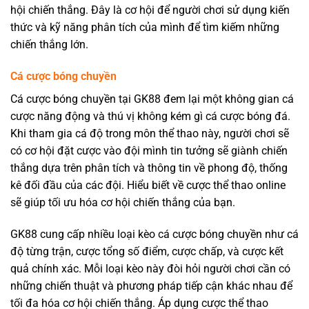
hội chiến thắng. Đây là cơ hội để người chơi sử dụng kiến
thức và kỹ năng phân tích của mình để tìm kiếm những
chiến thắng lớn.
Cá cược bóng chuyền
Cá cược bóng chuyền tại GK88 đem lại một không gian cá
cược năng động và thú vị không kém gì cá cược bóng đá.
Khi tham gia cá độ trong môn thể thao này, người chơi sẽ
có cơ hội đặt cược vào đội mình tin tưởng sẽ giành chiến
thắng dựa trên phân tích và thông tin về phong độ, thống
kê đối đầu của các đội. Hiểu biết về cược thể thao online
sẽ giúp tối ưu hóa cơ hội chiến thắng của bạn.
GK88 cung cấp nhiều loại kèo cá cược bóng chuyền như cá
độ từng trận, cược tổng số điểm, cược chấp, và cược kết
quả chính xác. Mỗi loại kèo này đòi hỏi người chơi cần có
những chiến thuật và phương pháp tiếp cận khác nhau để
tối đa hóa cơ hội chiến thắng. Áp dụng cược thể thao