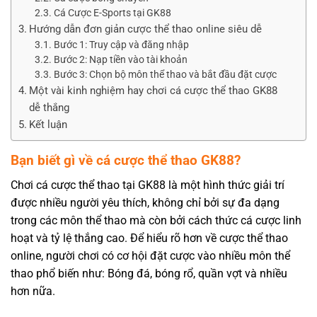
Cá Cược E-Sports tại GK88
Hướng dẫn đơn giản cược thể thao online siêu dễ
Bước 1: Truy cập và đăng nhập
Bước 2: Nạp tiền vào tài khoản
Bước 3: Chọn bộ môn thể thao và bắt đầu đặt cược
Một vài kinh nghiệm hay chơi cá cược thể thao GK88
dễ thắng
Kết luận
Bạn biết gì về cá cược thể thao GK88?
Chơi cá cược thể thao tại GK88 là một hình thức giải trí
được nhiều người yêu thích, không chỉ bởi sự đa dạng
trong các môn thể thao mà còn bởi cách thức cá cược linh
hoạt và tỷ lệ thắng cao. Để hiểu rõ hơn về cược thể thao
online, người chơi có cơ hội đặt cược vào nhiều môn thể
thao phổ biến như: Bóng đá, bóng rổ, quần vợt và nhiều
hơn nữa.