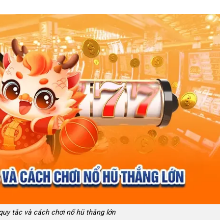
quy tắc và cách chơi nổ hũ thắng lớn