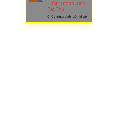
Ăn
Livestream
Thần Thánh” Cho
99
Từ
Bet Thủ
Trường
Chức năng bình luận bị tắt
Gà
ở
Hot
Bí
Nhất
Kíp
2025
Chơi
Bắn
Cá
GK88
–
“Bí
Kíp
Thần
Thánh”
Cho
Bet
à
Thủ