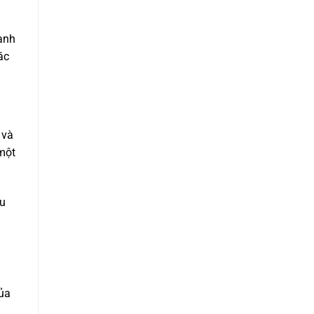
iành
ác
 và
 một
ểu
của