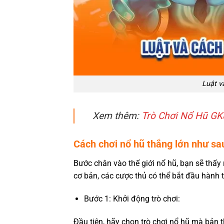
Luật v
Xem thêm:
Trò Chơi Nổ Hũ GK
Cách chơi nổ hũ thắng lớn như sa
Bước chân vào thế giới nổ hũ, bạn sẽ thấy 
cơ bản, các cược thủ có thể bắt đầu hành 
Bước 1: Khởi động trò chơi:
Đầu tiên, hãy chọn trò chơi nổ hũ mà bản t