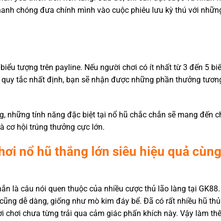
hanh chóng đưa chính mình vào cuộc phiêu lưu kỳ thú với nhữn
biểu tượng trên payline. Nếu người chơi có ít nhất từ 3 đến 5 bi
quy tắc nhất định, bạn sẽ nhận được những phần thưởng tươn
ng, những tính năng đặc biệt tại nổ hũ chắc chắn sẽ mang đến c
à cơ hội trúng thưởng cực lớn.
hơi nổ hũ thắng lớn siêu hiệu quả cùn
hắn là câu nói quen thuộc của nhiều cược thủ lão làng tại GK88.
o cũng dễ dàng, giống như mò kim đáy bể. Đã có rất nhiều hũ th
 chơi chưa từng trải qua cảm giác phấn khích này. Vậy làm th