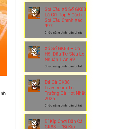
Túi
Ngay
Soi Cầu Xổ Số GK88
26
3
Là Gì? Top 5 Cách
Th2
Cách
Soi Cầu Chính Xác
Chọn
99%
Gà
Chức năng bình luận bị tắt
Đá
ở
Siêu
Soi
Hay
Cầu
Siêu
Xổ
Xổ Số GK88 – Cơ
26
Dễ
Số
Hội Đầu Tư Siêu Lợi
Th2
Thắng
GK88
Nhuận 1 Ăn 99
Là
Chức năng bình luận bị tắt
ở
Gì?
Xổ
Top
Số
5
GK88
Đá Gà GK88 –
Cách
26
–
Soi
Livestream Từ
Th2
Cơ
Cầu
Trường Gà Hot Nhất
inh
Hội
Chính
2025
Đầu
Xác
Chức năng bình luận bị tắt
Tư
ở
99%
Siêu
Đá
Lợi
Gà
Nhuận
GK88
Bí Kíp Chơi Bắn Cá
26
1
–
GK88 – “Bí Kíp
Th2