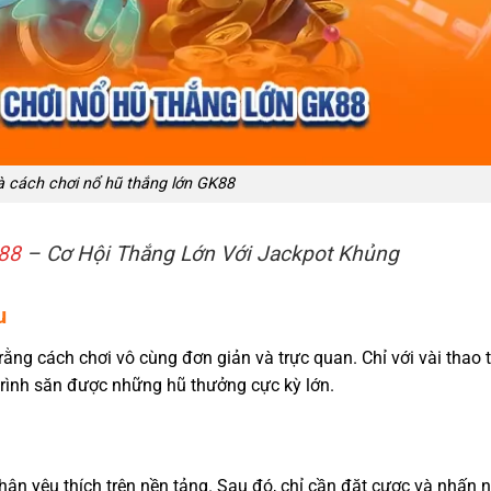
à cách chơi nổ hũ thắng lớn GK88
88
– Cơ Hội Thắng Lớn Với Jackpot Khủng
u
rằng cách chơi vô cùng đơn giản và trực quan. Chỉ với vài thao 
trình săn được những hũ thưởng cực kỳ lớn.
hân yêu thích trên nền tảng. Sau đó, chỉ cần đặt cược và nhấn n